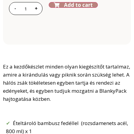
Add to cart
-
+
Ez a kezdőkészlet minden olyan kiegészítőt tartalmaz,
amire a kirándulás vagy piknik során szükség lehet. A
hálós zsák tökéletesen egyben tartja és rendezi az
edényeket, és egyben tudjuk mozgatni a BlankyPack
hajtogatása közben.
Ételtároló bambusz fedéllel (rozsdamenets acél,
800 ml) x 1