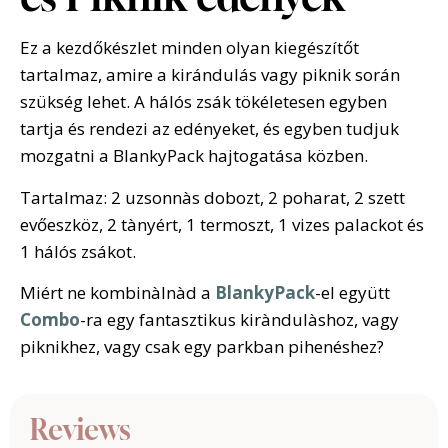
Ez a kezdőkészlet minden olyan kiegészítőt
tartalmaz, amire a kirándulás vagy piknik során
szükség lehet. A hálós zsák tökéletesen egyben
tartja és rendezi az edényeket, és egyben tudjuk
mozgatni a BlankyPack hajtogatása közben.
Tartalmaz: 2 uzsonnàs dobozt, 2 poharat, 2 szett
evőeszköz, 2 tànyért, 1 termoszt, 1 vizes palackot és
1 hálós zsákot.
Miért ne kombinàlnàd a
BlankyPack
-el együtt
Combo
-ra egy fantasztikus kiràndulàshoz, vagy
piknikhez, vagy csak egy parkban pihenéshez?
Reviews