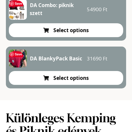
Save
DA Combo: piknik
54900
Ft
szett
Select options
Save
DA BlankyPack Basic
31690
Ft
Select options
Különleges Kemping
és Piknik edények